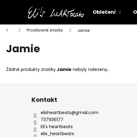
K
Přejít
na
o
Oblečení
O
obsah
Zpět
Zpět
š
do
do
í
Domů
Prodávané značky
Jamie
k
obchodu
obchodu
Jamie
Žádné produkty značky
Jamie
nebyly nalezeny...
Z
á
Kontakt
p
a
elisheartbeats
@
gmail.com
t
737936177
í
Eli's heartbeats
elis_heartbeats