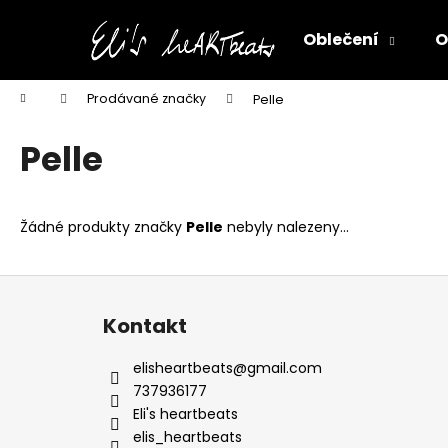
K
Přejít
na
o
Oblečení
O
obsah
Zpět
Zpět
š
do
do
í
Domů
Prodávané značky
Pelle
k
obchodu
obchodu
Pelle
Žádné produkty značky
Pelle
nebyly nalezeny...
Z
á
Kontakt
p
a
elisheartbeats
@
gmail.com
t
737936177
í
Eli's heartbeats
elis_heartbeats