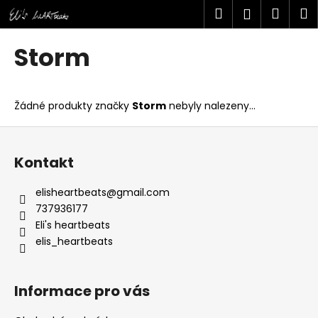
K
Přejít
Hledat
Náku
M
Přihlášen
na
o
obsah
Zpět
Zpět
košík
š
Storm
í
C
k
o
Žádné produkty značky
Storm
nebyly nalezeny...
p
o
Z
t
á
Kontakt
ř
p
e
a
elisheartbeats
@
gmail.com
b
t
737936177
u
í
Eli's heartbeats
j
elis_heartbeats
e
t
Informace pro vás
e
n