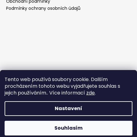
Obchodní podmínky
a
Podmínky ochrany osobních údajů
j
í
t
?
HLEDAT
Tento web používá soubory cookie. Dalším
procházením tohoto webu vyjadřujete souhlas s
jejich používáním.. Více informací
zde
.
Nastavení
Vytvořil Shoptet
Copyright 2026
Eli's heARTbeats
. Všechna práva
Výletíme a odpočíváme. Vaše objednávky budeme
Souhlasím
vyhrazena.
vyřizovat od 24. 8. 2026. Krásný zbytek léta. Eliška a Michal